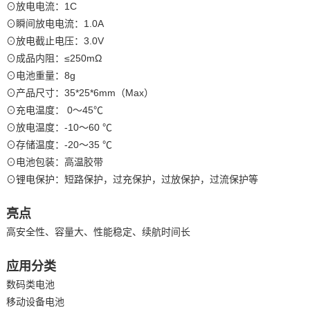
⊙放电电流：1C
⊙瞬间放电电流：1.0A
⊙放电截止电压：3.0V
⊙成品内阻：≤250mΩ
⊙电池重量：8g
⊙产品尺寸：35*25*6mm（Max）
⊙充电温度： 0～45℃
⊙放电温度：-10～60 ℃
⊙存储温度：-20～35 ℃
⊙电池包装：高温胶带
⊙锂电保护：短路保护，过充保护，过放保护，过流保护等
亮点
高安全性、容量大、性能稳定、续航时间长
应用分类
数码类电池
移动设备电池