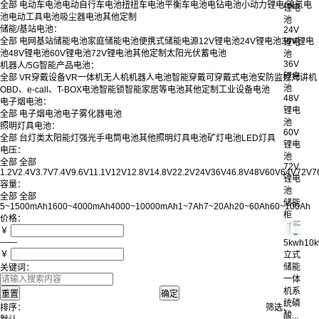
全部
电动车电池
电动自行车电池
扭扭车电池
平衡车电池
电钻电池
小动力锂电/镍氢电
锂电
池
电动工具电池
吸尘器电池
其他定制
池
储能/基站电池：
24V
全部
电网基站储能电池
家庭储能电池
便携式储能电源
12V锂电池
24V锂电池
36V锂电
锂电
池
48V锂电池
60V锂电池
72V锂电池
其他定制
太阳光伏蓄电池
池
36V
机器人/5G智能产品电池：
锂电
全部
VR穿戴设备
VR一体机
无人机
机器人电池
智能穿戴
可穿戴式电池
安防监控
对讲机
池
OBD、e-call、T-BOX电池
智能锁
智能家居等电池
其他定制
工业设备电池
48V
电子烟电池：
锂电
全部
电子烟电池
电子雾化器电池
池
照明灯具电池：
60V
全部
台灯类
太阳能灯
强光手电筒电池
其他照明灯具电池
矿灯电池
LED灯具
锂电
电压：
池
全部
全部
72V
1.2V
2.4V
3.7V
7.4V
9.6V
11.1V
12V
12.8V
14.8V
22.2V
24V
36V
46.8V
48V
60V
64V
72V
7
锂电
容量：
池
全部
全部
储能
5~1500mAh
1600~4000mAh
4000~10000mAh
1~7Ah
7~20Ah
20~60Ah
60~100Ah
柜
价格：
￥
——
5kwh10
￥
立式
储能
关键词：
一体
机系
统磷
排序：
筛选：
酸...