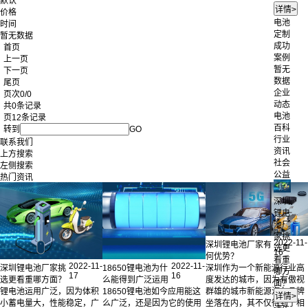
默认
价格
电池
时间
定制
暂无数据
成功
首页
案例
上一页
暂无
下一页
数据
尾页
企业
页次0/0
动态
共0条记录
电池
页12条记录
百科
转到
GO
行业
联系我们
资讯
上方搜索
社会
左侧搜索
公益
热门资讯
深圳
锂电
池厂
家挑
2022-11-
深圳锂电池厂家有
选更
16
何优势？
看重
2022-11-
2022-11-
深圳锂电池厂家挑
18650锂电池为什
深圳作为一个新能源行业高
哪方
17
16
选更看重哪方面？
么能得到广泛运用
度发达的城市，因为有傲视
面？
锂电池运用广泛，因为体积
18650锂电池如今应用能这
群雄的城市新能源汽车品牌
小蓄电量大，性能稳定，广
么广泛，还是因为它的使用
坐落在内，其不仅得到了相