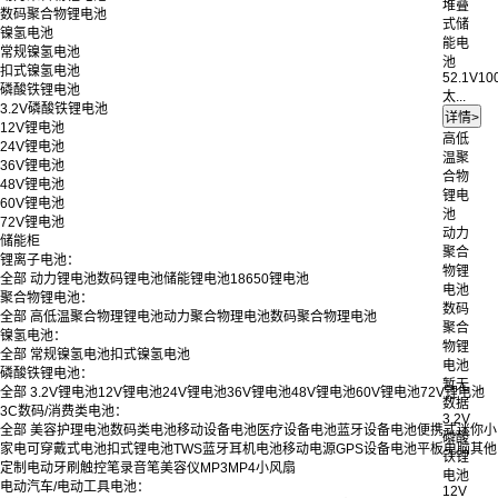
堆叠
数码聚合物锂电池
式储
镍氢电池
能电
常规镍氢电池
池
扣式镍氢电池
52.1V10
磷酸铁锂电池
太...
3.2V磷酸铁锂电池
12V锂电池
高低
24V锂电池
温聚
36V锂电池
合物
48V锂电池
锂电
60V锂电池
池
72V锂电池
动力
储能柜
聚合
锂离子电池：
物锂
全部
动力锂电池
数码锂电池
储能锂电池
18650锂电池
电池
聚合物锂电池：
数码
全部
高低温聚合物理锂电池
动力聚合物理电池
数码聚合物理电池
聚合
镍氢电池：
物锂
全部
常规镍氢电池
扣式镍氢电池
电池
磷酸铁锂电池：
暂无
全部
3.2V锂电池
12V锂电池
24V锂电池
36V锂电池
48V锂电池
60V锂电池
72V锂电池
数据
3C数码/消费类电池：
3.2V
全部
美容护理电池
数码类电池
移动设备电池
医疗设备电池
蓝牙设备电池
便携式迷你小
磷酸
家电
可穿戴式电池
扣式锂电池
TWS蓝牙耳机电池
移动电源
GPS设备电池
平板电脑
其他
铁锂
定制
电动牙刷
触控笔
录音笔
美容仪
MP3
MP4
小风扇
电池
电动汽车/电动工具电池：
12V