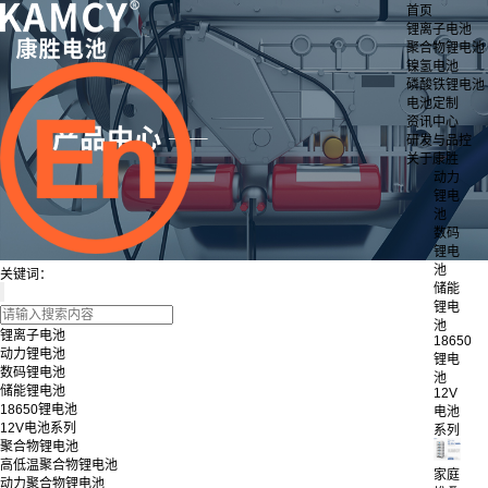
首页
锂离子电池
聚合物锂电池
镍氢电池
磷酸铁锂电池
电池定制
资讯中心
研发与品控
关于康胜
动力
锂电
池
数码
锂电
池
关键词：
储能
锂电
池
锂离子电池
18650
动力锂电池
锂电
数码锂电池
池
储能锂电池
12V
18650锂电池
电池
12V电池系列
系列
聚合物锂电池
高低温聚合物锂电池
家庭
动力聚合物锂电池