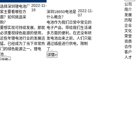
公司
2022-11-
选择深圳锂电池厂
简介
16
2022-11-
深圳18650电池是
家主要看哪些方
发展
07
什么概念？
面？如何挑选采
历程
电池作为我们日常中常见的
购？
企业
电子产品，带给我们生活诸
要想实现可持续发展，那就
文化
多方面的便利，在还没有研
必须重视绿色能源的使用，
荣誉
发电池出来之前，人们只能
近些年锂电池行业的发展迅
资质
通过插座进行供电，限制
猛，已经成为了当下非常热
合作
了...
门的绿色能源之一。锂电
客户
池...
人才
招聘
联系
我们
公司
简介
电池
定制
成功
案例
锂离子电池
聚合物锂电池
12V
镍氢电池
36V
磷酸铁锂电池
48V
产品中心
72V