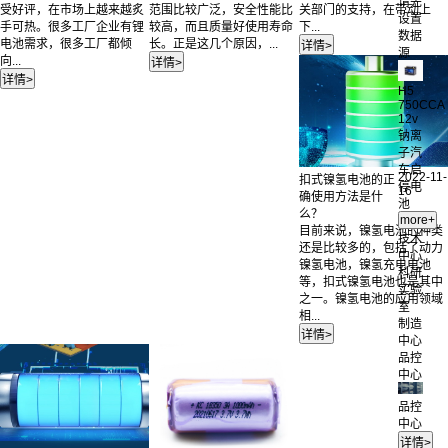
请先
受好评，在市场上越来越炙
范围比较广泛，安全性能比
关部门的支持，在带动上
设置
手可热。很多工厂企业有锂
较高，而且质量好使用寿命
下...
数据
电池需求，很多工厂都倾
长。正是这几个原因，...
源
向...
H5
750CCA
12v
钠离
子汽
车启
2022-11-
扣式镍氢电池的正
停电
16
确使用方法是什
池
么？
目前来说，镍氢电池的种类
技术
还是比较多的，包括了动力
中心
镍氢电池，镍氢充电电池
科研
等，扣式镍氢电池也是其中
实验
之一。镍氢电池的应用领域
室
相...
制造
中心
品控
中心
品控
中心