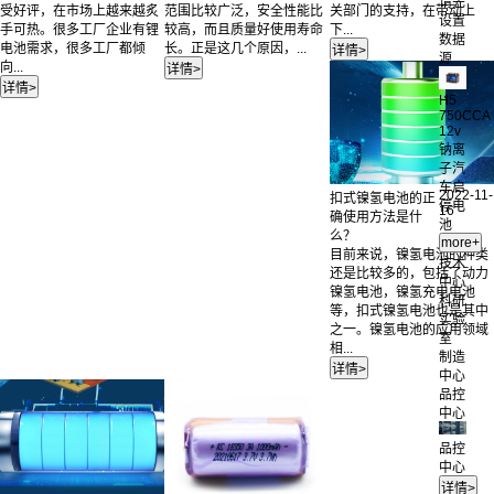
请先
受好评，在市场上越来越炙
范围比较广泛，安全性能比
关部门的支持，在带动上
设置
手可热。很多工厂企业有锂
较高，而且质量好使用寿命
下...
数据
电池需求，很多工厂都倾
长。正是这几个原因，...
源
向...
H5
750CCA
12v
钠离
子汽
车启
2022-11-
扣式镍氢电池的正
停电
16
确使用方法是什
池
么？
目前来说，镍氢电池的种类
技术
还是比较多的，包括了动力
中心
镍氢电池，镍氢充电电池
科研
等，扣式镍氢电池也是其中
实验
之一。镍氢电池的应用领域
室
相...
制造
中心
品控
中心
品控
中心