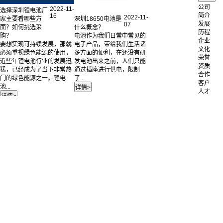
公司
2022-11-
选择深圳锂电池厂
简介
16
2022-11-
深圳18650电池是
家主要看哪些方
发展
07
什么概念？
面？如何挑选采
历程
电池作为我们日常中常见的
购？
企业
电子产品，带给我们生活诸
要想实现可持续发展，那就
文化
多方面的便利，在还没有研
必须重视绿色能源的使用，
荣誉
发电池出来之前，人们只能
近些年锂电池行业的发展迅
资质
通过插座进行供电，限制
猛，已经成为了当下非常热
合作
了...
门的绿色能源之一。锂电
客户
池...
人才
招聘
联系
我们
公司
简介
电池
定制
成功
案例
锂离子电池
聚合物锂电池
12V
镍氢电池
36V
磷酸铁锂电池
48V
产品中心
72V