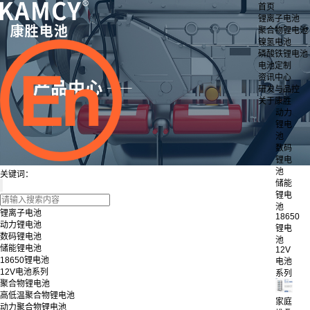
首页
锂离子电池
聚合物锂电池
镍氢电池
磷酸铁锂电池
电池定制
资讯中心
研发与品控
关于康胜
动力
锂电
池
数码
锂电
池
关键词：
储能
锂电
池
锂离子电池
18650
动力锂电池
锂电
数码锂电池
池
储能锂电池
12V
18650锂电池
电池
12V电池系列
系列
聚合物锂电池
高低温聚合物锂电池
家庭
动力聚合物锂电池