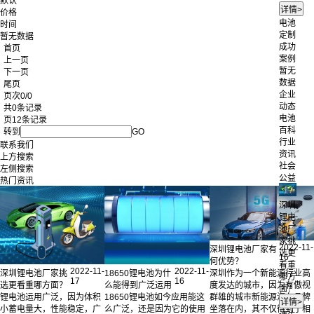
默认
价格
电池
时间
定制
暂无数据
成功
首页
案例
上一页
暂无
下一页
数据
尾页
企业
页次0/0
动态
共0条记录
电池
页12条记录
百科
转到
GO
行业
联系我们
资讯
上方搜索
社会
左侧搜索
公益
热门资讯
深圳
锂电
池厂
家挑
2022-11-
深圳锂电池厂家有
选更
16
何优势？
看重
2022-11-
2022-11-
深圳锂电池厂家挑
18650锂电池为什
深圳作为一个新能源行业高
哪方
17
16
选更看重哪方面？
么能得到广泛运用
度发达的城市，因为有傲视
面？
锂电池运用广泛，因为体积
18650锂电池如今应用能这
群雄的城市新能源汽车品牌
小蓄电量大，性能稳定，广
么广泛，还是因为它的使用
坐落在内，其不仅得到了相