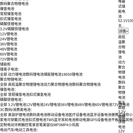
堆叠
数码聚合物锂电池
式储
镍氢电池
能电
常规镍氢电池
池
扣式镍氢电池
52.1V10
磷酸铁锂电池
太...
3.2V磷酸铁锂电池
12V锂电池
高低
24V锂电池
温聚
36V锂电池
合物
48V锂电池
锂电
60V锂电池
池
72V锂电池
动力
储能柜
聚合
锂离子电池：
物锂
全部
动力锂电池
数码锂电池
储能锂电池
18650锂电池
电池
聚合物锂电池：
数码
全部
高低温聚合物理锂电池
动力聚合物理电池
数码聚合物理电池
聚合
镍氢电池：
物锂
全部
常规镍氢电池
扣式镍氢电池
电池
磷酸铁锂电池：
暂无
全部
3.2V锂电池
12V锂电池
24V锂电池
36V锂电池
48V锂电池
60V锂电池
72V锂电池
数据
3C数码/消费类电池：
3.2V
全部
美容护理电池
数码类电池
移动设备电池
医疗设备电池
蓝牙设备电池
便携式迷你小
磷酸
家电
可穿戴式电池
扣式锂电池
TWS蓝牙耳机电池
移动电源
GPS设备电池
平板电脑
其他
铁锂
定制
电动牙刷
触控笔
录音笔
美容仪
MP3
MP4
小风扇
电池
电动汽车/电动工具电池：
12V