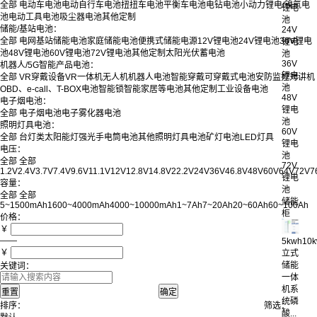
全部
电动车电池
电动自行车电池
扭扭车电池
平衡车电池
电钻电池
小动力锂电/镍氢电
锂电
池
电动工具电池
吸尘器电池
其他定制
池
储能/基站电池：
24V
全部
电网基站储能电池
家庭储能电池
便携式储能电源
12V锂电池
24V锂电池
36V锂电
锂电
池
48V锂电池
60V锂电池
72V锂电池
其他定制
太阳光伏蓄电池
池
36V
机器人/5G智能产品电池：
锂电
全部
VR穿戴设备
VR一体机
无人机
机器人电池
智能穿戴
可穿戴式电池
安防监控
对讲机
池
OBD、e-call、T-BOX电池
智能锁
智能家居等电池
其他定制
工业设备电池
48V
电子烟电池：
锂电
全部
电子烟电池
电子雾化器电池
池
照明灯具电池：
60V
全部
台灯类
太阳能灯
强光手电筒电池
其他照明灯具电池
矿灯电池
LED灯具
锂电
电压：
池
全部
全部
72V
1.2V
2.4V
3.7V
7.4V
9.6V
11.1V
12V
12.8V
14.8V
22.2V
24V
36V
46.8V
48V
60V
64V
72V
7
锂电
容量：
池
全部
全部
储能
5~1500mAh
1600~4000mAh
4000~10000mAh
1~7Ah
7~20Ah
20~60Ah
60~100Ah
柜
价格：
￥
——
5kwh10
￥
立式
储能
关键词：
一体
机系
统磷
排序：
筛选：
酸...