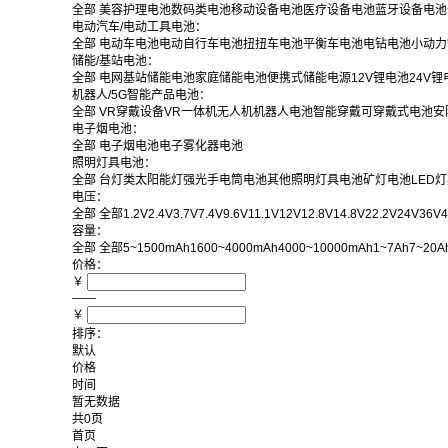
全部
美容护理电池
数码类电池
移动设备电池
医疗设备电池
蓝牙设备电池
电动汽车/电动工具电池：
全部
电动车电池
电动自行车电池
扭扭车电池
平衡车电池
电钻电池
小动力
储能/基站电池：
全部
电网基站储能电池
家庭储能电池
便携式储能电源
12V锂电池
24V锂
机器人/5G智能产品电池：
全部
VR穿戴设备
VR一体机
无人机
机器人电池
智能穿戴
可穿戴式电池
安
电子烟电池：
全部
电子烟电池
电子雾化器电池
照明灯具电池：
全部
台灯类
太阳能灯
强光手电筒电池
其他照明灯具电池
矿灯电池
LED
电压：
全部
全部
1.2V
2.4V
3.7V
7.4V
9.6V
11.1V
12V
12.8V
14.8V
22.2V
24V
36V
4
容量：
全部
全部
5~1500mAh
1600~4000mAh
4000~10000mAh
1~7Ah
7~20A
价格：
￥
——
￥
排序：
默认
价格
时间
暂无数据
共0页
首页