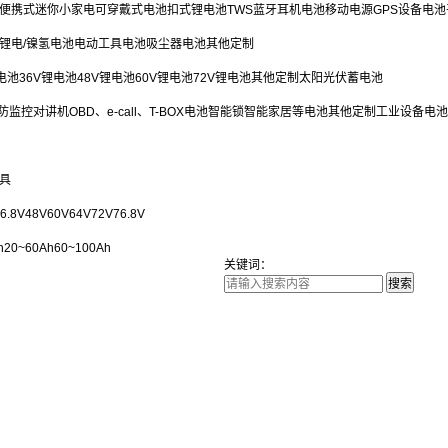
便携式迷你小家电
可穿戴式电池
扣式锂电池
TWS蓝牙耳机电池
移动电源
GPS设备电池
锂电/镍氢电池
电动工具电池
吸尘器电池
其他定制
电池
36V锂电池
48V锂电池
60V锂电池
72V锂电池
其他定制
太阳光伏蓄电池
防监控
对讲机
OBD、e-call、T-BOX电池
智能锁
智能家居等电池
其他定制
工业设备电池
灯具
6.8V
48V
60V
64V
72V
76.8V
h
20~60Ah
60~100Ah
关键词：