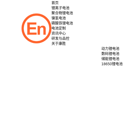
首页
锂离子电池
聚合物锂电池
镍氢电池
磷酸铁锂电池
电池定制
资讯中心
研发与品控
关于康胜
动力锂电池
数码锂电池
储能锂电池
18650锂电池