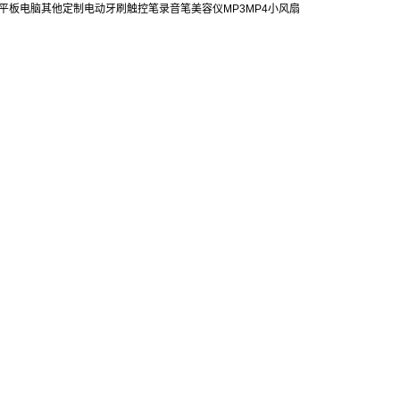
平板电脑
其他定制
电动牙刷
触控笔
录音笔
美容仪
MP3
MP4
小风扇