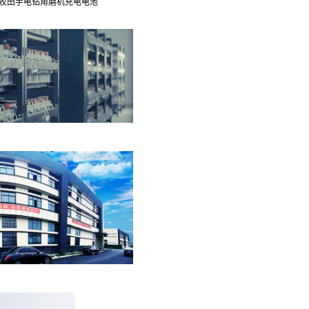
 牧田手电钻角磨机充电电池