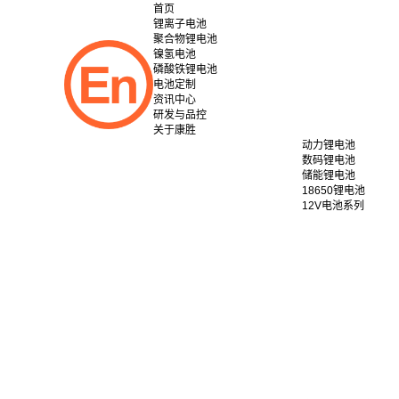
首页
锂离子电池
聚合物锂电池
镍氢电池
磷酸铁锂电池
电池定制
资讯中心
研发与品控
关于康胜
动力锂电池
数码锂电池
储能锂电池
18650锂电池
12V电池系列