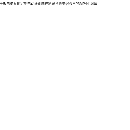
平板电脑
其他定制
电动牙刷
触控笔
录音笔
美容仪
MP3
MP4
小风扇