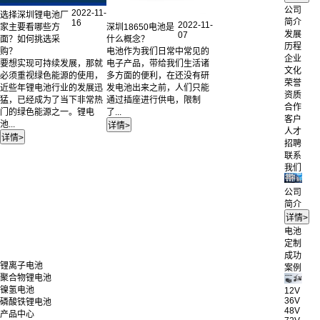
公司
2022-11-
选择深圳锂电池厂
简介
16
2022-11-
深圳18650电池是
家主要看哪些方
发展
07
什么概念？
面？如何挑选采
历程
电池作为我们日常中常见的
购？
企业
电子产品，带给我们生活诸
要想实现可持续发展，那就
文化
多方面的便利，在还没有研
必须重视绿色能源的使用，
荣誉
发电池出来之前，人们只能
近些年锂电池行业的发展迅
资质
通过插座进行供电，限制
猛，已经成为了当下非常热
合作
了...
门的绿色能源之一。锂电
客户
池...
人才
招聘
联系
我们
公司
简介
电池
定制
成功
锂离子电池
案例
聚合物锂电池
镍氢电池
12V
36V
磷酸铁锂电池
48V
产品中心