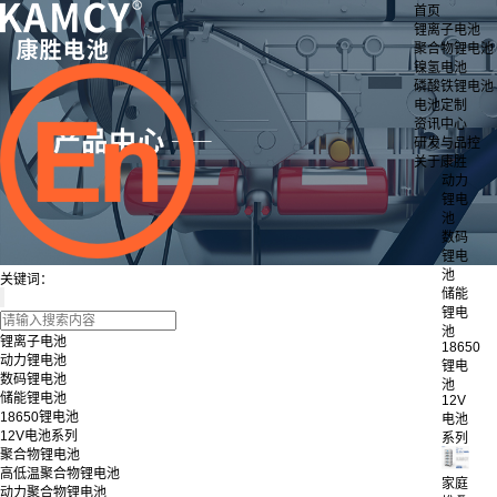
首页
锂离子电池
聚合物锂电池
镍氢电池
磷酸铁锂电池
电池定制
资讯中心
研发与品控
关于康胜
动力
锂电
池
数码
锂电
池
关键词：
储能
锂电
池
锂离子电池
18650
动力锂电池
锂电
数码锂电池
池
储能锂电池
12V
18650锂电池
电池
12V电池系列
系列
聚合物锂电池
高低温聚合物锂电池
家庭
动力聚合物锂电池