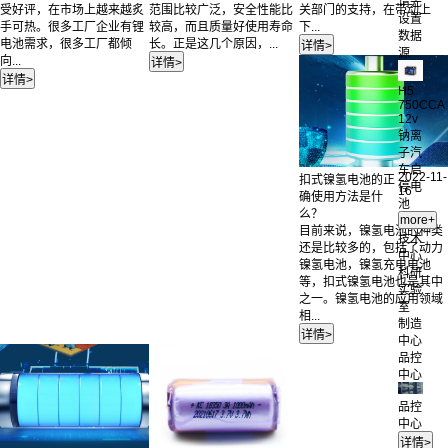
请先
受好评，在市场上越来越炙
范围比较广泛，安全性能比
关部门的支持，在带动上
设置
手可热。很多工厂企业有锂
较高，而且质量好使用寿命
下...
数据
电池需求，很多工厂都倾
长。正是这几个原因，...
源
向...
H5
750CCA
12v
钠离
子汽
车启
2022-11-
扣式镍氢电池的正
停电
16
确使用方法是什
池
么？
目前来说，镍氢电池的种类
技术
还是比较多的，包括了动力
中心
镍氢电池，镍氢充电电池
科研
等，扣式镍氢电池也是其中
实验
之一。镍氢电池的应用领域
室
相...
制造
中心
品控
中心
品控
中心