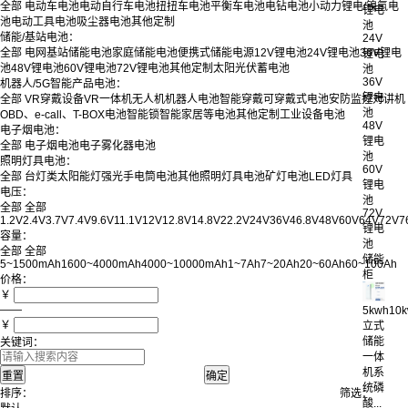
全部
电动车电池
电动自行车电池
扭扭车电池
平衡车电池
电钻电池
小动力锂电/镍氢电
锂电
池
电动工具电池
吸尘器电池
其他定制
池
储能/基站电池：
24V
全部
电网基站储能电池
家庭储能电池
便携式储能电源
12V锂电池
24V锂电池
36V锂电
锂电
池
48V锂电池
60V锂电池
72V锂电池
其他定制
太阳光伏蓄电池
池
36V
机器人/5G智能产品电池：
锂电
全部
VR穿戴设备
VR一体机
无人机
机器人电池
智能穿戴
可穿戴式电池
安防监控
对讲机
池
OBD、e-call、T-BOX电池
智能锁
智能家居等电池
其他定制
工业设备电池
48V
电子烟电池：
锂电
全部
电子烟电池
电子雾化器电池
池
照明灯具电池：
60V
全部
台灯类
太阳能灯
强光手电筒电池
其他照明灯具电池
矿灯电池
LED灯具
锂电
电压：
池
全部
全部
72V
1.2V
2.4V
3.7V
7.4V
9.6V
11.1V
12V
12.8V
14.8V
22.2V
24V
36V
46.8V
48V
60V
64V
72V
7
锂电
容量：
池
全部
全部
储能
5~1500mAh
1600~4000mAh
4000~10000mAh
1~7Ah
7~20Ah
20~60Ah
60~100Ah
柜
价格：
￥
——
5kwh10
￥
立式
储能
关键词：
一体
机系
统磷
排序：
筛选：
酸...