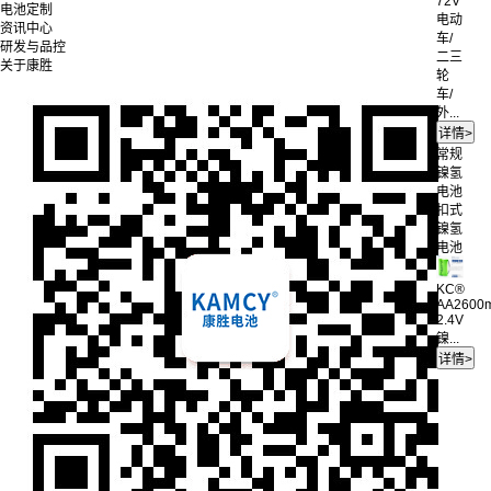
72V
电池定制
电动
资讯中心
车/
研发与品控
二三
关于康胜
轮
车/
外...
常规
镍氢
电池
扣式
镍氢
电池
KC®
AA2600
2.4V
镍...