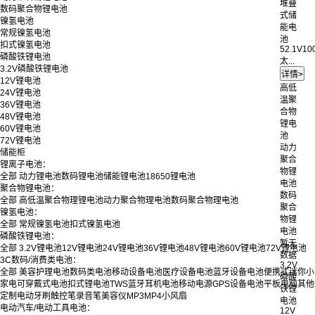
堆叠
数码聚合物锂电池
式储
镍氢电池
能电
常规镍氢电池
池
扣式镍氢电池
52.1V10
磷酸铁锂电池
太...
3.2V磷酸铁锂电池
12V锂电池
高低
24V锂电池
温聚
36V锂电池
合物
48V锂电池
锂电
60V锂电池
池
72V锂电池
动力
储能柜
聚合
锂离子电池：
物锂
全部
动力锂电池
数码锂电池
储能锂电池
18650锂电池
电池
聚合物锂电池：
数码
全部
高低温聚合物理锂电池
动力聚合物理电池
数码聚合物理电池
聚合
镍氢电池：
物锂
全部
常规镍氢电池
扣式镍氢电池
电池
磷酸铁锂电池：
暂无
全部
3.2V锂电池
12V锂电池
24V锂电池
36V锂电池
48V锂电池
60V锂电池
72V锂电池
数据
3C数码/消费类电池：
3.2V
全部
美容护理电池
数码类电池
移动设备电池
医疗设备电池
蓝牙设备电池
便携式迷你小
磷酸
家电
可穿戴式电池
扣式锂电池
TWS蓝牙耳机电池
移动电源
GPS设备电池
平板电脑
其他
铁锂
定制
电动牙刷
触控笔
录音笔
美容仪
MP3
MP4
小风扇
电池
电动汽车/电动工具电池：
12V