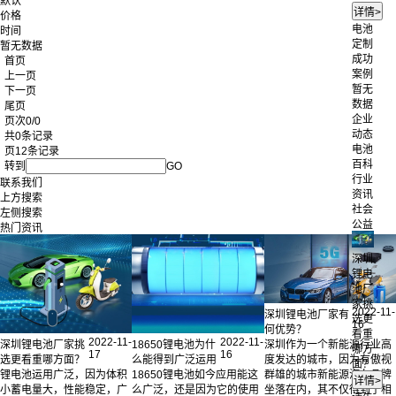
默认
价格
电池
时间
定制
暂无数据
成功
首页
案例
上一页
暂无
下一页
数据
尾页
企业
页次0/0
动态
共0条记录
电池
页12条记录
百科
转到
GO
行业
联系我们
资讯
上方搜索
社会
左侧搜索
公益
热门资讯
深圳
锂电
池厂
家挑
2022-11-
深圳锂电池厂家有
选更
16
何优势？
看重
2022-11-
2022-11-
深圳锂电池厂家挑
18650锂电池为什
深圳作为一个新能源行业高
哪方
17
16
选更看重哪方面？
么能得到广泛运用
度发达的城市，因为有傲视
面？
锂电池运用广泛，因为体积
18650锂电池如今应用能这
群雄的城市新能源汽车品牌
小蓄电量大，性能稳定，广
么广泛，还是因为它的使用
坐落在内，其不仅得到了相