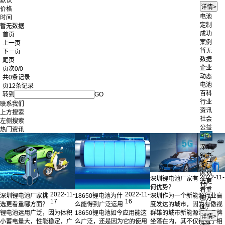
默认
价格
电池
时间
定制
暂无数据
成功
首页
案例
上一页
暂无
下一页
数据
尾页
企业
页次0/0
动态
共0条记录
电池
页12条记录
百科
转到
GO
行业
联系我们
资讯
上方搜索
社会
左侧搜索
公益
热门资讯
深圳
锂电
池厂
家挑
2022-11-
深圳锂电池厂家有
选更
16
何优势？
看重
2022-11-
2022-11-
深圳锂电池厂家挑
18650锂电池为什
深圳作为一个新能源行业高
哪方
17
16
选更看重哪方面？
么能得到广泛运用
度发达的城市，因为有傲视
面？
锂电池运用广泛，因为体积
18650锂电池如今应用能这
群雄的城市新能源汽车品牌
小蓄电量大，性能稳定，广
么广泛，还是因为它的使用
坐落在内，其不仅得到了相