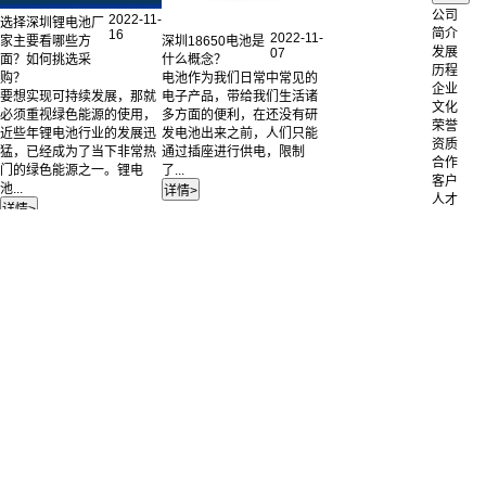
公司
2022-11-
选择深圳锂电池厂
简介
16
2022-11-
深圳18650电池是
家主要看哪些方
发展
07
什么概念？
面？如何挑选采
历程
电池作为我们日常中常见的
购？
企业
电子产品，带给我们生活诸
要想实现可持续发展，那就
文化
多方面的便利，在还没有研
必须重视绿色能源的使用，
荣誉
发电池出来之前，人们只能
近些年锂电池行业的发展迅
资质
通过插座进行供电，限制
猛，已经成为了当下非常热
合作
了...
门的绿色能源之一。锂电
客户
池...
人才
招聘
联系
我们
公司
简介
电池
定制
成功
案例
锂离子电池
聚合物锂电池
12V
镍氢电池
36V
磷酸铁锂电池
48V
产品中心
72V