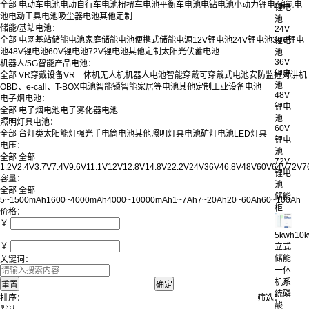
全部
电动车电池
电动自行车电池
扭扭车电池
平衡车电池
电钻电池
小动力锂电/镍氢电
锂电
池
电动工具电池
吸尘器电池
其他定制
池
储能/基站电池：
24V
全部
电网基站储能电池
家庭储能电池
便携式储能电源
12V锂电池
24V锂电池
36V锂电
锂电
池
48V锂电池
60V锂电池
72V锂电池
其他定制
太阳光伏蓄电池
池
36V
机器人/5G智能产品电池：
锂电
全部
VR穿戴设备
VR一体机
无人机
机器人电池
智能穿戴
可穿戴式电池
安防监控
对讲机
池
OBD、e-call、T-BOX电池
智能锁
智能家居等电池
其他定制
工业设备电池
48V
电子烟电池：
锂电
全部
电子烟电池
电子雾化器电池
池
照明灯具电池：
60V
全部
台灯类
太阳能灯
强光手电筒电池
其他照明灯具电池
矿灯电池
LED灯具
锂电
电压：
池
全部
全部
72V
1.2V
2.4V
3.7V
7.4V
9.6V
11.1V
12V
12.8V
14.8V
22.2V
24V
36V
46.8V
48V
60V
64V
72V
7
锂电
容量：
池
全部
全部
储能
5~1500mAh
1600~4000mAh
4000~10000mAh
1~7Ah
7~20Ah
20~60Ah
60~100Ah
柜
价格：
￥
——
5kwh10
￥
立式
储能
关键词：
一体
机系
统磷
排序：
筛选：
酸...