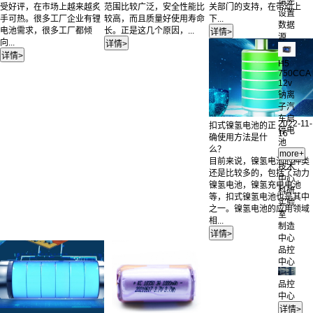
请先
受好评，在市场上越来越炙
范围比较广泛，安全性能比
关部门的支持，在带动上
设置
手可热。很多工厂企业有锂
较高，而且质量好使用寿命
下...
数据
电池需求，很多工厂都倾
长。正是这几个原因，...
源
向...
H5
750CCA
12v
钠离
子汽
车启
2022-11-
扣式镍氢电池的正
停电
16
确使用方法是什
池
么？
目前来说，镍氢电池的种类
技术
还是比较多的，包括了动力
中心
镍氢电池，镍氢充电电池
科研
等，扣式镍氢电池也是其中
实验
之一。镍氢电池的应用领域
室
相...
制造
中心
品控
中心
品控
中心