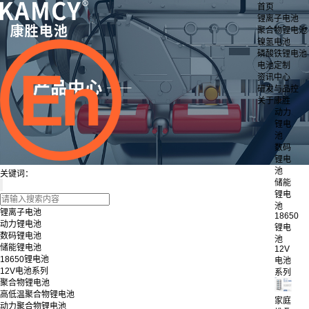
首页
锂离子电池
聚合物锂电池
镍氢电池
磷酸铁锂电池
电池定制
资讯中心
研发与品控
关于康胜
动力
锂电
池
数码
锂电
池
关键词：
储能
锂电
池
锂离子电池
18650
动力锂电池
锂电
数码锂电池
池
储能锂电池
12V
18650锂电池
电池
12V电池系列
系列
聚合物锂电池
高低温聚合物锂电池
家庭
动力聚合物锂电池