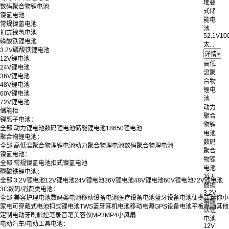
堆叠
数码聚合物锂电池
式储
镍氢电池
能电
常规镍氢电池
池
扣式镍氢电池
52.1V10
磷酸铁锂电池
太...
3.2V磷酸铁锂电池
12V锂电池
高低
24V锂电池
温聚
36V锂电池
合物
48V锂电池
锂电
60V锂电池
池
72V锂电池
动力
储能柜
聚合
锂离子电池：
物锂
全部
动力锂电池
数码锂电池
储能锂电池
18650锂电池
电池
聚合物锂电池：
数码
全部
高低温聚合物理锂电池
动力聚合物理电池
数码聚合物理电池
聚合
镍氢电池：
物锂
全部
常规镍氢电池
扣式镍氢电池
电池
磷酸铁锂电池：
暂无
全部
3.2V锂电池
12V锂电池
24V锂电池
36V锂电池
48V锂电池
60V锂电池
72V锂电池
数据
3C数码/消费类电池：
3.2V
全部
美容护理电池
数码类电池
移动设备电池
医疗设备电池
蓝牙设备电池
便携式迷你小
磷酸
家电
可穿戴式电池
扣式锂电池
TWS蓝牙耳机电池
移动电源
GPS设备电池
平板电脑
其他
铁锂
定制
电动牙刷
触控笔
录音笔
美容仪
MP3
MP4
小风扇
电池
电动汽车/电动工具电池：
12V