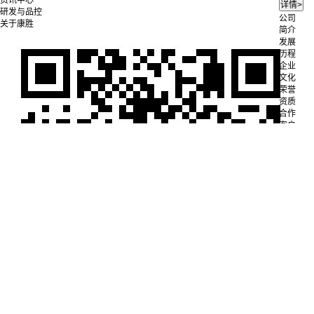
研发与品控
公司
关于康胜
简介
发展
历程
企业
文化
荣誉
资质
合作
客户
人才
招聘
联系
我们
公司
简介
电池
定制
成功
案例
12V
36V
48V