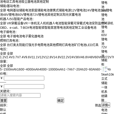
池
电动工具电池
吸尘器电池
其他定制
锂电
储能/基站电池：
池
全部
电网基站储能电池
家庭储能电池
便携式储能电源
12V锂电池
24V锂电池
36V锂电
36V
池
48V锂电池
60V锂电池
72V锂电池
其他定制
太阳光伏蓄电池
锂电
机器人/5G智能产品电池：
池
48V
全部
VR穿戴设备
VR一体机
无人机
机器人电池
智能穿戴
可穿戴式电池
安防监控
对讲机
锂电
OBD、e-call、T-BOX电池
智能锁
智能家居等电池
其他定制
工业设备电池
池
电子烟电池：
60V
全部
电子烟电池
电子雾化器电池
锂电
照明灯具电池：
池
全部
台灯类
太阳能灯
强光手电筒电池
其他照明灯具电池
矿灯电池
LED灯具
72V
电压：
锂电
全部
全部
池
1.2V
2.4V
3.7V
7.4V
9.6V
11.1V
12V
12.8V
14.8V
22.2V
24V
36V
46.8V
48V
60V
64V
72V
7
储能
容量：
柜
全部
全部
5~1500mAh
1600~4000mAh
4000~10000mAh
1~7Ah
7~20Ah
20~60Ah
60~100Ah
价格：
5kwh10
￥
立式
——
储能
￥
一体
关键词：
机系
统磷
酸...
排序：
筛选：
默认
电池