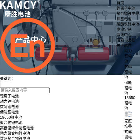
首页
锂离子电池
聚合物锂电池
镍氢电池
磷酸铁锂电池
电池定制
资讯中心
研发与品控
关于康胜
动力
锂电
池
数码
锂电
池
关键词：
储能
锂电
池
锂离子电池
18650
动力锂电池
锂电
数码锂电池
池
储能锂电池
18650锂电池
家庭
聚合物锂电池
堆叠
高低温聚合物锂电池
式储
动力聚合物锂电池
能电
数码聚合物锂电池