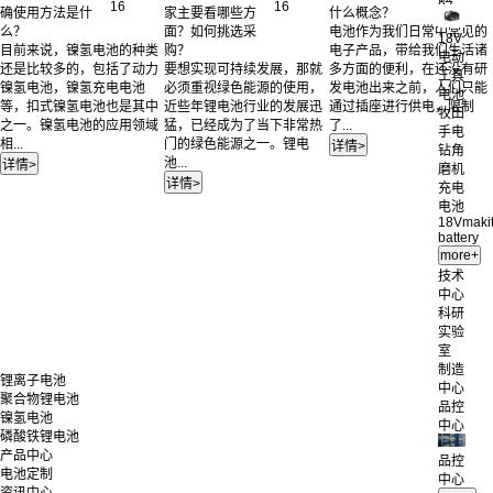
16
16
07
确使用方法是什
家主要看哪些方
什么概念？
么？
面？如何挑选采
电池作为我们日常中常见的
18V
目前来说，镍氢电池的种类
购？
电子产品，带给我们生活诸
电动
还是比较多的，包括了动力
要想实现可持续发展，那就
多方面的便利，在还没有研
工具
镍氢电池，镍氢充电电池
必须重视绿色能源的使用，
发电池出来之前，人们只能
电池
等，扣式镍氢电池也是其中
近些年锂电池行业的发展迅
通过插座进行供电，限制
牧田
之一。镍氢电池的应用领域
猛，已经成为了当下非常热
了...
手电
相...
门的绿色能源之一。锂电
钻角
池...
磨机
充电
电池
18Vmaki
battery
技术
中心
科研
实验
室
制造
锂离子电池
中心
聚合物锂电池
品控
镍氢电池
中心
磷酸铁锂电池
产品中心
品控
电池定制
中心
资讯中心