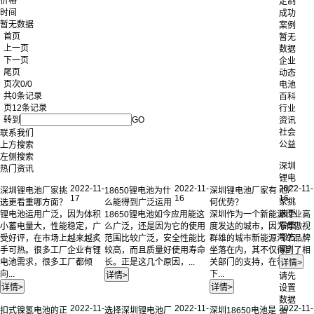
价格
定制
时间
成功
暂无数据
案例
首页
暂无
上一页
数据
下一页
企业
尾页
动态
页次0/0
电池
共0条记录
百科
页12条记录
行业
转到
GO
资讯
社会
联系我们
公益
上方搜索
左侧搜索
深圳
热门资讯
锂电
2022-11-
2022-11-
2022-11-
池厂
深圳锂电池厂家挑
18650锂电池为什
深圳锂电池厂家有
17
16
16
家挑
选更看重哪方面？
么能得到广泛运用
何优势？
选更
锂电池运用广泛，因为体积
18650锂电池如今应用能这
深圳作为一个新能源行业高
看重
小蓄电量大，性能稳定，广
么广泛，还是因为它的使用
度发达的城市，因为有傲视
哪方
受好评，在市场上越来越炙
范围比较广泛，安全性能比
群雄的城市新能源汽车品牌
面？
手可热。很多工厂企业有锂
较高，而且质量好使用寿命
坐落在内，其不仅得到了相
电池需求，很多工厂都倾
长。正是这几个原因，...
关部门的支持，在带动上
向...
下...
请先
设置
数据
2022-11-
2022-11-
2022-11-
扣式镍氢电池的正
选择深圳锂电池厂
深圳18650电池是
源