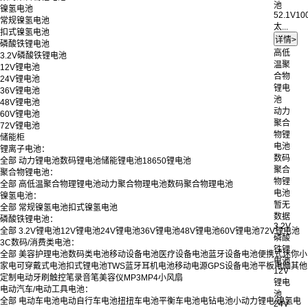
池
镍氢电池
52.1V10
常规镍氢电池
太...
扣式镍氢电池
磷酸铁锂电池
高低
3.2V磷酸铁锂电池
温聚
12V锂电池
合物
24V锂电池
锂电
36V锂电池
池
48V锂电池
动力
60V锂电池
聚合
72V锂电池
物锂
储能柜
电池
锂离子电池：
数码
全部
动力锂电池
数码锂电池
储能锂电池
18650锂电池
聚合
聚合物锂电池：
物锂
全部
高低温聚合物理锂电池
动力聚合物理电池
数码聚合物理电池
电池
镍氢电池：
暂无
全部
常规镍氢电池
扣式镍氢电池
数据
磷酸铁锂电池：
3.2V
全部
3.2V锂电池
12V锂电池
24V锂电池
36V锂电池
48V锂电池
60V锂电池
72V锂电池
磷酸
3C数码/消费类电池：
铁锂
全部
美容护理电池
数码类电池
移动设备电池
医疗设备电池
蓝牙设备电池
便携式迷你小
电池
家电
可穿戴式电池
扣式锂电池
TWS蓝牙耳机电池
移动电源
GPS设备电池
平板电脑
其他
12V
定制
电动牙刷
触控笔
录音笔
美容仪
MP3
MP4
小风扇
锂电
电动汽车/电动工具电池：
池
全部
电动车电池
电动自行车电池
扭扭车电池
平衡车电池
电钻电池
小动力锂电/镍氢电
24V