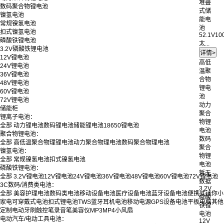
堆叠
数码聚合物锂电池
式储
镍氢电池
能电
常规镍氢电池
池
扣式镍氢电池
52.1V10
磷酸铁锂电池
太...
3.2V磷酸铁锂电池
12V锂电池
高低
24V锂电池
温聚
36V锂电池
合物
48V锂电池
锂电
60V锂电池
池
72V锂电池
动力
储能柜
聚合
锂离子电池：
物锂
全部
动力锂电池
数码锂电池
储能锂电池
18650锂电池
电池
聚合物锂电池：
数码
全部
高低温聚合物理锂电池
动力聚合物理电池
数码聚合物理电池
聚合
镍氢电池：
物锂
全部
常规镍氢电池
扣式镍氢电池
电池
磷酸铁锂电池：
暂无
全部
3.2V锂电池
12V锂电池
24V锂电池
36V锂电池
48V锂电池
60V锂电池
72V锂电池
数据
3C数码/消费类电池：
3.2V
全部
美容护理电池
数码类电池
移动设备电池
医疗设备电池
蓝牙设备电池
便携式迷你小
磷酸
家电
可穿戴式电池
扣式锂电池
TWS蓝牙耳机电池
移动电源
GPS设备电池
平板电脑
其他
铁锂
定制
电动牙刷
触控笔
录音笔
美容仪
MP3
MP4
小风扇
电池
电动汽车/电动工具电池：
12V