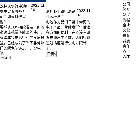
公司
2022-11-
选择深圳锂电池厂
简介
16
2022-11-
深圳18650电池是
家主要看哪些方
发展
07
什么概念？
面？如何挑选采
历程
电池作为我们日常中常见的
购？
企业
电子产品，带给我们生活诸
要想实现可持续发展，那就
文化
多方面的便利，在还没有研
必须重视绿色能源的使用，
荣誉
发电池出来之前，人们只能
近些年锂电池行业的发展迅
资质
通过插座进行供电，限制
猛，已经成为了当下非常热
合作
了...
门的绿色能源之一。锂电
客户
池...
人才
招聘
联系
我们
公司
简介
电池
定制
成功
案例
锂离子电池
聚合物锂电池
12V
镍氢电池
36V
磷酸铁锂电池
48V
产品中心
72V