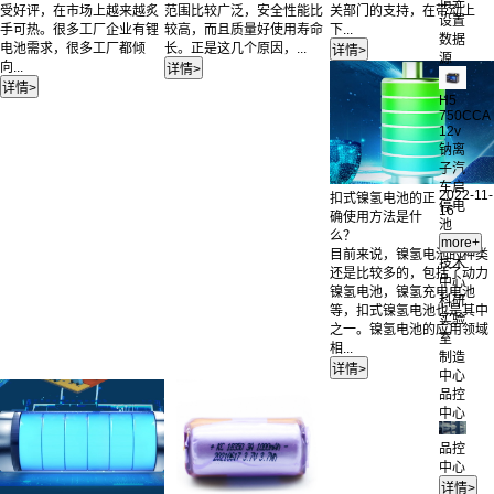
请先
受好评，在市场上越来越炙
范围比较广泛，安全性能比
关部门的支持，在带动上
设置
手可热。很多工厂企业有锂
较高，而且质量好使用寿命
下...
数据
电池需求，很多工厂都倾
长。正是这几个原因，...
源
向...
H5
750CCA
12v
钠离
子汽
车启
2022-11-
扣式镍氢电池的正
停电
16
确使用方法是什
池
么？
目前来说，镍氢电池的种类
技术
还是比较多的，包括了动力
中心
镍氢电池，镍氢充电电池
科研
等，扣式镍氢电池也是其中
实验
之一。镍氢电池的应用领域
室
相...
制造
中心
品控
中心
品控
中心