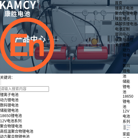
首页
锂离子电池
聚合物锂电池
镍氢电池
磷酸铁锂电池
电池定制
资讯中心
研发与品控
关于康胜
动力
锂电
池
数码
锂电
池
关键词：
储能
锂电
池
锂离子电池
18650
动力锂电池
锂电
数码锂电池
池
储能锂电池
12V
18650锂电池
电池
12V电池系列
系列
聚合物锂电池
高低温聚合物锂电池
家庭
动力聚合物锂电池