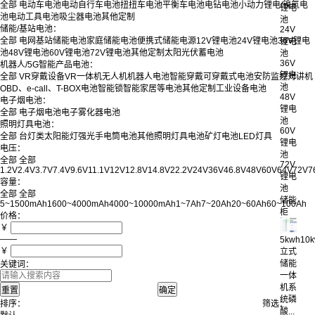
全部
电动车电池
电动自行车电池
扭扭车电池
平衡车电池
电钻电池
小动力锂电/镍氢电
锂电
池
电动工具电池
吸尘器电池
其他定制
池
储能/基站电池：
24V
全部
电网基站储能电池
家庭储能电池
便携式储能电源
12V锂电池
24V锂电池
36V锂电
锂电
池
48V锂电池
60V锂电池
72V锂电池
其他定制
太阳光伏蓄电池
池
36V
机器人/5G智能产品电池：
锂电
全部
VR穿戴设备
VR一体机
无人机
机器人电池
智能穿戴
可穿戴式电池
安防监控
对讲机
池
OBD、e-call、T-BOX电池
智能锁
智能家居等电池
其他定制
工业设备电池
48V
电子烟电池：
锂电
全部
电子烟电池
电子雾化器电池
池
照明灯具电池：
60V
全部
台灯类
太阳能灯
强光手电筒电池
其他照明灯具电池
矿灯电池
LED灯具
锂电
电压：
池
全部
全部
72V
1.2V
2.4V
3.7V
7.4V
9.6V
11.1V
12V
12.8V
14.8V
22.2V
24V
36V
46.8V
48V
60V
64V
72V
7
锂电
容量：
池
全部
全部
储能
5~1500mAh
1600~4000mAh
4000~10000mAh
1~7Ah
7~20Ah
20~60Ah
60~100Ah
柜
价格：
￥
——
5kwh10
￥
立式
储能
关键词：
一体
机系
统磷
排序：
筛选：
酸...