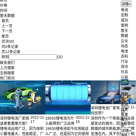
默认
价格
电池
时间
定制
暂无数据
成功
首页
案例
上一页
暂无
下一页
数据
尾页
企业
页次0/0
动态
共0条记录
电池
页12条记录
百科
转到
GO
行业
联系我们
资讯
上方搜索
社会
左侧搜索
公益
热门资讯
深圳
锂电
池厂
家挑
2022-11-
深圳锂电池厂家有
选更
16
何优势？
看重
2022-11-
2022-11-
深圳锂电池厂家挑
18650锂电池为什
深圳作为一个新能源行业高
哪方
17
16
选更看重哪方面？
么能得到广泛运用
度发达的城市，因为有傲视
面？
锂电池运用广泛，因为体积
18650锂电池如今应用能这
群雄的城市新能源汽车品牌
小蓄电量大，性能稳定，广
么广泛，还是因为它的使用
坐落在内，其不仅得到了相