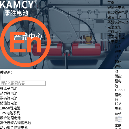
首页
锂离子电池
聚合物锂电池
镍氢电池
磷酸铁锂电池
电池定制
资讯中心
研发与品控
关于康胜
动力
锂电
池
数码
锂电
池
关键词：
储能
锂电
池
锂离子电池
18650
动力锂电池
锂电
数码锂电池
池
储能锂电池
12V
18650锂电池
电池
12V电池系列
系列
聚合物锂电池
高低温聚合物锂电池
家庭
动力聚合物锂电池