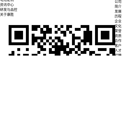
公司
资讯中心
简介
研发与品控
发展
关于康胜
历程
企业
文化
荣誉
资质
合作
客户
人才
招聘
联系
我们
公司
简介
电池
定制
成功
案例
12V
36V
48V
72V