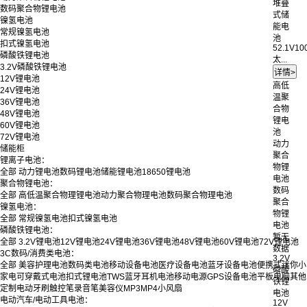
堆叠
数码聚合物锂电池
式储
镍氢电池
能电
常规镍氢电池
池
扣式镍氢电池
52.1V10
磷酸铁锂电池
太...
3.2V磷酸铁锂电池
12V锂电池
高低
24V锂电池
温聚
36V锂电池
合物
48V锂电池
锂电
60V锂电池
池
72V锂电池
动力
储能柜
聚合
锂离子电池：
物锂
全部
动力锂电池
数码锂电池
储能锂电池
18650锂电池
电池
聚合物锂电池：
数码
全部
高低温聚合物理锂电池
动力聚合物理电池
数码聚合物理电池
聚合
镍氢电池：
物锂
全部
常规镍氢电池
扣式镍氢电池
电池
磷酸铁锂电池：
暂无
全部
3.2V锂电池
12V锂电池
24V锂电池
36V锂电池
48V锂电池
60V锂电池
72V锂电池
数据
3C数码/消费类电池：
3.2V
全部
美容护理电池
数码类电池
移动设备电池
医疗设备电池
蓝牙设备电池
便携式迷你小
磷酸
家电
可穿戴式电池
扣式锂电池
TWS蓝牙耳机电池
移动电源
GPS设备电池
平板电脑
其他
铁锂
定制
电动牙刷
触控笔
录音笔
美容仪
MP3
MP4
小风扇
电池
电动汽车/电动工具电池：
12V