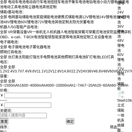
全部
电动车电池
电动自行车电池
扭扭车电池
平衡车电池
电钻电池
小动力锂电/镍氢电
锂电
池
电动工具电池
吸尘器电池
其他定制
池
储能/基站电池：
24V
全部
电网基站储能电池
家庭储能电池
便携式储能电源
12V锂电池
24V锂电池
36V锂电
锂电
池
48V锂电池
60V锂电池
72V锂电池
其他定制
太阳光伏蓄电池
池
36V
机器人/5G智能产品电池：
锂电
全部
VR穿戴设备
VR一体机
无人机
机器人电池
智能穿戴
可穿戴式电池
安防监控
对讲机
池
OBD、e-call、T-BOX电池
智能锁
智能家居等电池
其他定制
工业设备电池
48V
电子烟电池：
锂电
全部
电子烟电池
电子雾化器电池
池
照明灯具电池：
60V
全部
台灯类
太阳能灯
强光手电筒电池
其他照明灯具电池
矿灯电池
LED灯具
锂电
电压：
池
全部
全部
72V
1.2V
2.4V
3.7V
7.4V
9.6V
11.1V
12V
12.8V
14.8V
22.2V
24V
36V
46.8V
48V
60V
64V
72V
7
锂电
容量：
池
全部
全部
储能
5~1500mAh
1600~4000mAh
4000~10000mAh
1~7Ah
7~20Ah
20~60Ah
60~100Ah
柜
价格：
￥
——
5kwh10
￥
立式
储能
关键词：
一体
机系
统磷
排序：
筛选：
酸...