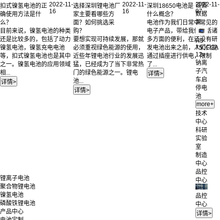
2022-11-
2022-11-
2022-11-
设置
扣式镍氢电池的正
选择深圳锂电池厂
深圳18650电池是
16
16
07
数据
确使用方法是什
家主要看哪些方
什么概念？
源
么？
面？如何挑选采
电池作为我们日常中常见的
目前来说，镍氢电池的种类
购？
电子产品，带给我们生活诸
还是比较多的，包括了动力
要想实现可持续发展，那就
多方面的便利，在还没有研
H5
镍氢电池，镍氢充电电池
必须重视绿色能源的使用，
发电池出来之前，人们只能
750CCA
12v
等，扣式镍氢电池也是其中
近些年锂电池行业的发展迅
通过插座进行供电，限制
钠离
之一。镍氢电池的应用领域
猛，已经成为了当下非常热
了...
子汽
相...
门的绿色能源之一。锂电
车启
池...
停电
池
技术
中心
科研
实验
室
制造
中心
品控
锂离子电池
中心
聚合物锂电池
镍氢电池
品控
磷酸铁锂电池
中心
产品中心
电池定制