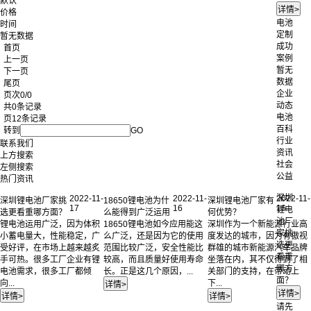
默认
价格
电池
时间
定制
暂无数据
成功
首页
案例
上一页
暂无
下一页
数据
尾页
企业
页次0/0
动态
共0条记录
电池
页12条记录
百科
转到
GO
行业
联系我们
资讯
上方搜索
社会
左侧搜索
公益
热门资讯
深圳
2022-11-
2022-11-
2022-11-
深圳锂电池厂家挑
18650锂电池为什
深圳锂电池厂家有
17
16
16
锂电
选更看重哪方面？
么能得到广泛运用
何优势？
池厂
锂电池运用广泛，因为体积
18650锂电池如今应用能这
深圳作为一个新能源行业高
家挑
小蓄电量大，性能稳定，广
么广泛，还是因为它的使用
度发达的城市，因为有傲视
选更
受好评，在市场上越来越炙
范围比较广泛，安全性能比
群雄的城市新能源汽车品牌
看重
手可热。很多工厂企业有锂
较高，而且质量好使用寿命
坐落在内，其不仅得到了相
哪方
电池需求，很多工厂都倾
长。正是这几个原因，...
关部门的支持，在带动上
面？
向...
下...
请先