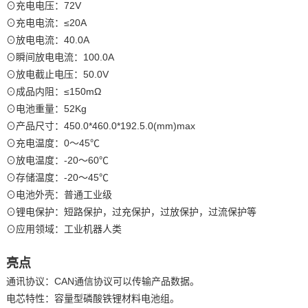
⊙充电电压：72V
⊙充电电流：≤20A
⊙放电电流：40.0A
⊙瞬间放电电流：100.0A
⊙放电截止电压：50.0V
⊙成品内阻：≤150mΩ
⊙电池重量：52Kg
⊙产品尺寸：450.0*460.0*192.5.0(mm)max
⊙充电温度：0～45℃
⊙放电温度：-20～60℃
⊙存储温度：-20～45℃
⊙电池外壳：普通工业级
⊙锂电保护：短路保护，过充保护，过放保护，过流保护等
⊙应用领域：工业机器人类
亮点
通讯协议：CAN通信协议可以传输产品数据。
电芯特性：容量型磷酸铁锂材料电池组。