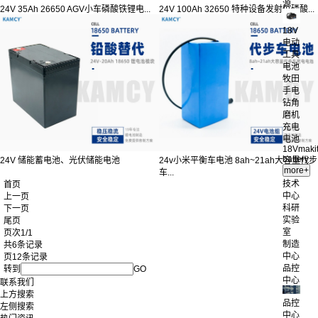
源
24V 35Ah 26650 AGV小车磷酸铁锂电...
24V 100Ah 32650 特种设备发射仪磷酸...
18V
电动
工具
电池
牧田
手电
钻角
磨机
充电
电池
18Vmaki
battery
24V 储能蓄电池、光伏储能电池
24v小米平衡车电池 8ah~21ah大容量代步
车...
技术
首页
中心
上一页
科研
下一页
实验
尾页
室
页次1/1
制造
共6条记录
中心
页12条记录
品控
转到
GO
中心
联系我们
上方搜索
品控
左侧搜索
中心