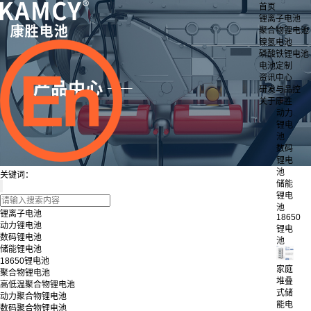
首页
锂离子电池
聚合物锂电池
镍氢电池
磷酸铁锂电池
电池定制
资讯中心
研发与品控
关于康胜
动力
锂电
池
数码
锂电
池
关键词：
储能
锂电
池
锂离子电池
18650
动力锂电池
锂电
数码锂电池
池
储能锂电池
18650锂电池
家庭
聚合物锂电池
堆叠
高低温聚合物锂电池
式储
动力聚合物锂电池
能电
数码聚合物锂电池