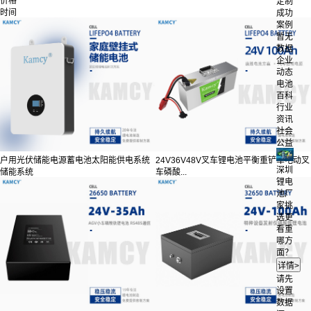
价格
定制
时间
成功
案例
暂无
数据
企业
动态
电池
百科
行业
资讯
社会
公益
户用光伏储能电源蓄电池太阳能供电系统
24V36V48V叉车锂电池平衡重铲车电动叉
深圳
储能系统
车磷酸...
锂电
池厂
家挑
选更
看重
哪方
面？
请先
设置
数据