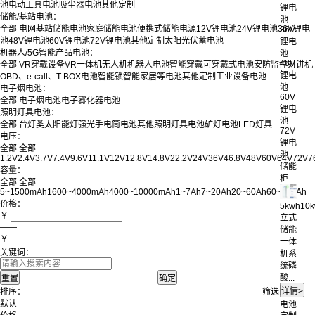
池
电动工具电池
吸尘器电池
其他定制
锂电
储能/基站电池：
池
全部
电网基站储能电池
家庭储能电池
便携式储能电源
12V锂电池
24V锂电池
36V锂电
36V
池
48V锂电池
60V锂电池
72V锂电池
其他定制
太阳光伏蓄电池
锂电
机器人/5G智能产品电池：
池
48V
全部
VR穿戴设备
VR一体机
无人机
机器人电池
智能穿戴
可穿戴式电池
安防监控
对讲机
锂电
OBD、e-call、T-BOX电池
智能锁
智能家居等电池
其他定制
工业设备电池
池
电子烟电池：
60V
全部
电子烟电池
电子雾化器电池
锂电
照明灯具电池：
池
全部
台灯类
太阳能灯
强光手电筒电池
其他照明灯具电池
矿灯电池
LED灯具
72V
电压：
锂电
全部
全部
池
1.2V
2.4V
3.7V
7.4V
9.6V
11.1V
12V
12.8V
14.8V
22.2V
24V
36V
46.8V
48V
60V
64V
72V
7
储能
容量：
柜
全部
全部
5~1500mAh
1600~4000mAh
4000~10000mAh
1~7Ah
7~20Ah
20~60Ah
60~100Ah
价格：
5kwh10
￥
立式
——
储能
￥
一体
关键词：
机系
统磷
酸...
排序：
筛选：
默认
电池