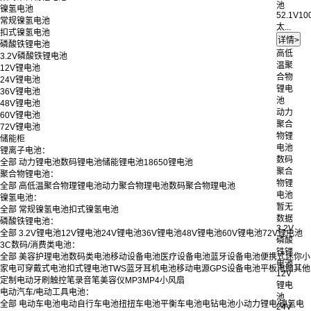
池
镍氢电池
52.1V10
常规镍氢电池
太...
扣式镍氢电池
磷酸铁锂电池
高低
3.2V磷酸铁锂电池
温聚
12V锂电池
合物
24V锂电池
锂电
36V锂电池
池
48V锂电池
动力
60V锂电池
聚合
72V锂电池
物锂
储能柜
电池
锂离子电池：
数码
全部
动力锂电池
数码锂电池
储能锂电池
18650锂电池
聚合
聚合物锂电池：
物锂
全部
高低温聚合物理锂电池
动力聚合物理电池
数码聚合物理电池
电池
镍氢电池：
暂无
全部
常规镍氢电池
扣式镍氢电池
数据
磷酸铁锂电池：
3.2V
全部
3.2V锂电池
12V锂电池
24V锂电池
36V锂电池
48V锂电池
60V锂电池
72V锂电池
磷酸
3C数码/消费类电池：
铁锂
全部
美容护理电池
数码类电池
移动设备电池
医疗设备电池
蓝牙设备电池
便携式迷你小
电池
家电
可穿戴式电池
扣式锂电池
TWS蓝牙耳机电池
移动电源
GPS设备电池
平板电脑
其他
12V
定制
电动牙刷
触控笔
录音笔
美容仪
MP3
MP4
小风扇
锂电
电动汽车/电动工具电池：
池
全部
电动车电池
电动自行车电池
扭扭车电池
平衡车电池
电钻电池
小动力锂电/镍氢电
24V