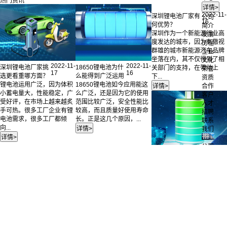
热门资讯
公司
简介
发展
历程
2022-11-
深圳锂电池厂家有
企业
16
何优势？
文化
2022-11-
2022-11-
深圳锂电池厂家挑
18650锂电池为什
深圳作为一个新能源行业高
荣誉
17
16
选更看重哪方面？
么能得到广泛运用
度发达的城市，因为有傲视
资质
锂电池运用广泛，因为体积
18650锂电池如今应用能这
群雄的城市新能源汽车品牌
合作
小蓄电量大，性能稳定，广
么广泛，还是因为它的使用
坐落在内，其不仅得到了相
客户
受好评，在市场上越来越炙
范围比较广泛，安全性能比
关部门的支持，在带动上
人才
手可热。很多工厂企业有锂
较高，而且质量好使用寿命
下...
招聘
电池需求，很多工厂都倾
长。正是这几个原因，...
联系
向...
我们
公司
简介
电池
定制
2022-11-
扣式镍氢电池的正
成功
16
确使用方法是什
案例
么？
目前来说，镍氢电池的种类
12V
36V
还是比较多的，包括了动力