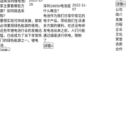
2022-11-
选择深圳锂电池厂
16
2022-11-
深圳18650电池是
家主要看哪些方
07
公司
什么概念？
面？如何挑选采
简介
电池作为我们日常中常见的
购？
发展
电子产品，带给我们生活诸
要想实现可持续发展，那就
历程
多方面的便利，在还没有研
必须重视绿色能源的使用，
企业
发电池出来之前，人们只能
近些年锂电池行业的发展迅
文化
通过插座进行供电，限制
猛，已经成为了当下非常热
荣誉
了...
门的绿色能源之一。锂电
资质
池...
合作
客户
人才
招聘
联系
我们
公司
简介
电池
锂离子电池
定制
聚合物锂电池
成功
镍氢电池
案例
磷酸铁锂电池
12V
产品中心
36V
电池定制
48V