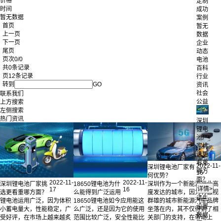
价格
定制
时间
成功
暂无数据
案例
首页
暂无
上一页
数据
下一页
企业
尾页
动态
页次0/0
电池
共0条记录
百科
页12条记录
行业
转到
GO
资讯
社会
联系我们
公益
上方搜索
左侧搜索
热门资讯
深圳
锂电
池厂
家挑
选更
看重
2022-11-
深圳锂电池厂家有
哪方
16
何优势？
面？
2022-11-
2022-11-
深圳锂电池厂家挑
18650锂电池为什
深圳作为一个新能源行业高
17
16
选更看重哪方面？
么能得到广泛运用
度发达的城市，因为有傲视
请先
锂电池运用广泛，因为体积
18650锂电池如今应用能这
群雄的城市新能源汽车品牌
设置
小蓄电量大，性能稳定，广
么广泛，还是因为它的使用
坐落在内，其不仅得到了相
数据
受好评，在市场上越来越炙
范围比较广泛，安全性能比
关部门的支持，在带动上