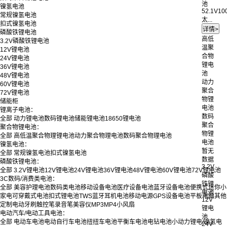
池
镍氢电池
52.1V10
常规镍氢电池
太...
扣式镍氢电池
磷酸铁锂电池
高低
3.2V磷酸铁锂电池
温聚
12V锂电池
合物
24V锂电池
锂电
36V锂电池
池
48V锂电池
动力
60V锂电池
聚合
72V锂电池
物锂
储能柜
电池
锂离子电池：
数码
全部
动力锂电池
数码锂电池
储能锂电池
18650锂电池
聚合
聚合物锂电池：
物锂
全部
高低温聚合物理锂电池
动力聚合物理电池
数码聚合物理电池
电池
镍氢电池：
暂无
全部
常规镍氢电池
扣式镍氢电池
数据
磷酸铁锂电池：
3.2V
全部
3.2V锂电池
12V锂电池
24V锂电池
36V锂电池
48V锂电池
60V锂电池
72V锂电池
磷酸
3C数码/消费类电池：
铁锂
全部
美容护理电池
数码类电池
移动设备电池
医疗设备电池
蓝牙设备电池
便携式迷你小
电池
家电
可穿戴式电池
扣式锂电池
TWS蓝牙耳机电池
移动电源
GPS设备电池
平板电脑
其他
12V
定制
电动牙刷
触控笔
录音笔
美容仪
MP3
MP4
小风扇
锂电
电动汽车/电动工具电池：
池
全部
电动车电池
电动自行车电池
扭扭车电池
平衡车电池
电钻电池
小动力锂电/镍氢电
24V