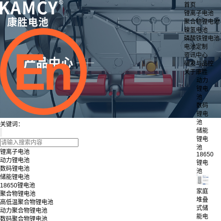
首页
锂离子电池
聚合物锂电池
镍氢电池
磷酸铁锂电池
电池定制
资讯中心
研发与品控
关于康胜
动力
锂电
池
数码
锂电
池
关键词：
储能
锂电
池
锂离子电池
18650
动力锂电池
锂电
数码锂电池
池
储能锂电池
18650锂电池
家庭
聚合物锂电池
堆叠
高低温聚合物锂电池
式储
动力聚合物锂电池
能电
数码聚合物锂电池