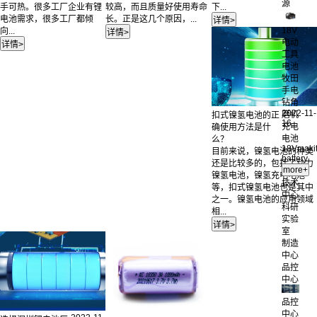
源
手可热。很多工厂企业有锂
较高，而且质量好使用寿命
下...
电池需求，很多工厂都倾
长。正是这几个原因，...
18V
向...
电动
工具
电池
牧田
手电
钻角
2022-11-
磨机
扣式镍氢电池的正
16
充电
确使用方法是什
电池
么？
18Vmaki
目前来说，镍氢电池的种类
battery
还是比较多的，包括了动力
镍氢电池，镍氢充电电池
技术
等，扣式镍氢电池也是其中
中心
之一。镍氢电池的应用领域
科研
相...
实验
室
制造
中心
品控
中心
品控
中心