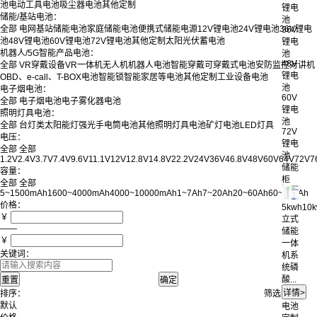
池
电动工具电池
吸尘器电池
其他定制
锂电
储能/基站电池：
池
全部
电网基站储能电池
家庭储能电池
便携式储能电源
12V锂电池
24V锂电池
36V锂电
36V
池
48V锂电池
60V锂电池
72V锂电池
其他定制
太阳光伏蓄电池
锂电
机器人/5G智能产品电池：
池
48V
全部
VR穿戴设备
VR一体机
无人机
机器人电池
智能穿戴
可穿戴式电池
安防监控
对讲机
锂电
OBD、e-call、T-BOX电池
智能锁
智能家居等电池
其他定制
工业设备电池
池
电子烟电池：
60V
全部
电子烟电池
电子雾化器电池
锂电
照明灯具电池：
池
全部
台灯类
太阳能灯
强光手电筒电池
其他照明灯具电池
矿灯电池
LED灯具
72V
电压：
锂电
全部
全部
池
1.2V
2.4V
3.7V
7.4V
9.6V
11.1V
12V
12.8V
14.8V
22.2V
24V
36V
46.8V
48V
60V
64V
72V
7
储能
容量：
柜
全部
全部
5~1500mAh
1600~4000mAh
4000~10000mAh
1~7Ah
7~20Ah
20~60Ah
60~100Ah
价格：
5kwh10
￥
立式
——
储能
￥
一体
关键词：
机系
统磷
酸...
排序：
筛选：
默认
电池